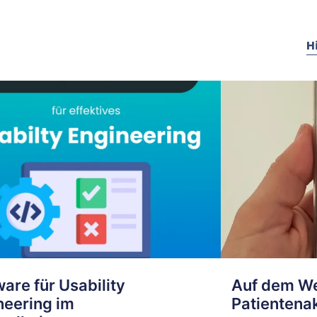
H
are für Usability
Auf dem We
neering im
Patientena